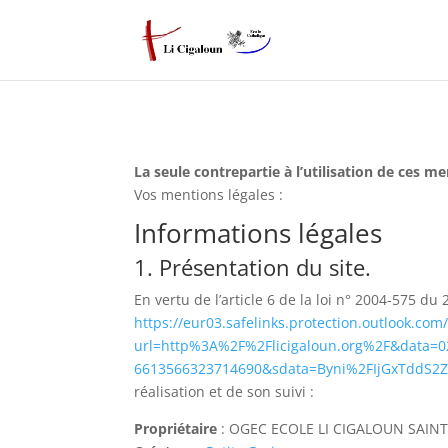
La seule contrepartie à l’utilisation de ces me
Vos mentions légales :
Informations légales
1. Présentation du site.
En vertu de l’article 6 de la loi n° 2004-575 du
https://eur03.safelinks.protection.outlook.com/
url=http%3A%2F%2Flicigaloun.org%2F&dat
6613566323714690&sdata=Byni%2FIjGxTdd
réalisation et de son suivi :
Propriétaire
: OGEC ECOLE LI CIGALOUN SAINT G