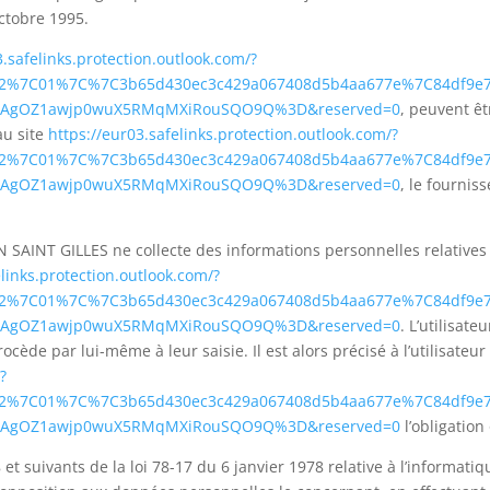
ctobre 1995.
3.safelinks.protection.outlook.com/?
a=02%7C01%7C%7C3b65d430ec3c429a067408d5b4aa677e%7C84df9e
S2ZAgOZ1awjp0wuX5RMqMXiRouSQO9Q%3D&reserved=0
, peuvent êt
au site
https://eur03.safelinks.protection.outlook.com/?
a=02%7C01%7C%7C3b65d430ec3c429a067408d5b4aa677e%7C84df9e
S2ZAgOZ1awjp0wuX5RMqMXiRouSQO9Q%3D&reserved=0
, le fourniss
AINT GILLES ne collecte des informations personnelles relatives à 
elinks.protection.outlook.com/?
a=02%7C01%7C%7C3b65d430ec3c429a067408d5b4aa677e%7C84df9e
S2ZAgOZ1awjp0wuX5RMqMXiRouSQO9Q%3D&reserved=0
. L’utilisat
ède par lui-même à leur saisie. Il est alors précisé à l’utilisateur
?
a=02%7C01%7C%7C3b65d430ec3c429a067408d5b4aa677e%7C84df9e
S2ZAgOZ1awjp0wuX5RMqMXiRouSQO9Q%3D&reserved=0
l’obligation
 suivants de la loi 78-17 du 6 janvier 1978 relative à l’informatique