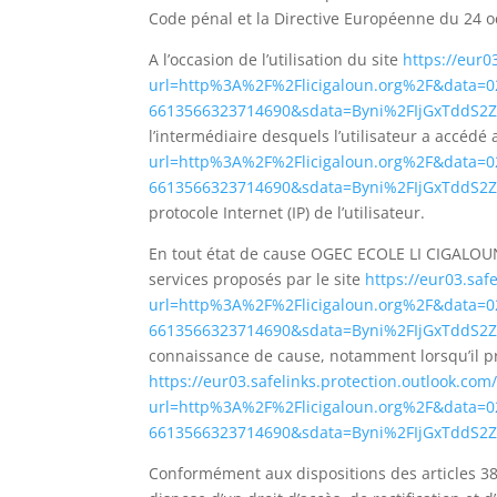
Code pénal et la Directive Européenne du 24 o
A l’occasion de l’utilisation du site
https://eur0
url=http%3A%2F%2Flicigaloun.org%2F&dat
6613566323714690&sdata=Byni%2FIjGxTdd
l’intermédiaire desquels l’utilisateur a accédé 
url=http%3A%2F%2Flicigaloun.org%2F&dat
6613566323714690&sdata=Byni%2FIjGxTdd
protocole Internet (IP) de l’utilisateur.
En tout état de cause OGEC ECOLE LI CIGALOUN S
services proposés par le site
https://eur03.saf
url=http%3A%2F%2Flicigaloun.org%2F&dat
6613566323714690&sdata=Byni%2FIjGxTdd
connaissance de cause, notamment lorsqu’il proc
https://eur03.safelinks.protection.outlook.com/
url=http%3A%2F%2Flicigaloun.org%2F&dat
6613566323714690&sdata=Byni%2FIjGxTdd
Conformément aux dispositions des articles 38 et