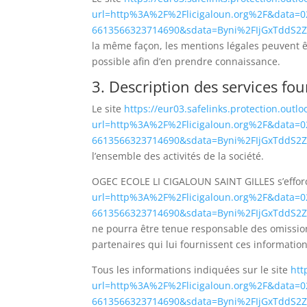
url=http%3A%2F%2Flicigaloun.org%2F&dat
6613566323714690&sdata=Byni%2FIjGxTdd
la même façon, les mentions légales peuvent êtr
possible afin d’en prendre connaissance.
3. Description des services fou
Le site
https://eur03.safelinks.protection.outl
url=http%3A%2F%2Flicigaloun.org%2F&dat
6613566323714690&sdata=Byni%2FIjGxTdd
l’ensemble des activités de la société.
OGEC ECOLE LI CIGALOUN SAINT GILLES s’efforce
url=http%3A%2F%2Flicigaloun.org%2F&dat
6613566323714690&sdata=Byni%2FIjGxTdd
ne pourra être tenue responsable des omissions,
partenaires qui lui fournissent ces information
Tous les informations indiquées sur le site
htt
url=http%3A%2F%2Flicigaloun.org%2F&dat
6613566323714690&sdata=Byni%2FIjGxTdd