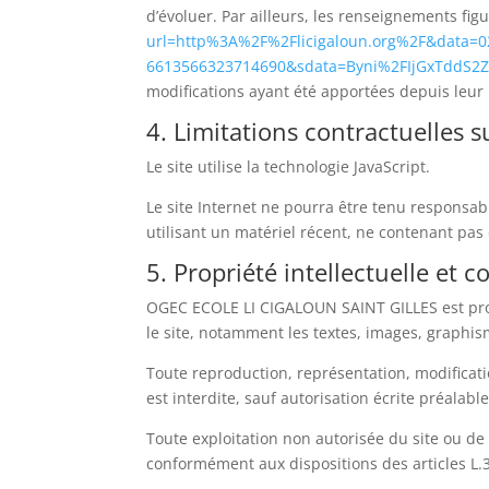
d’évoluer. Par ailleurs, les renseignements figu
url=http%3A%2F%2Flicigaloun.org%2F&dat
6613566323714690&sdata=Byni%2FIjGxTdd
modifications ayant été apportées depuis leur 
4. Limitations contractuelles 
Le site utilise la technologie JavaScript.
Le site Internet ne pourra être tenu responsable
utilisant un matériel récent, ne contenant pas
5. Propriété intellectuelle et c
OGEC ECOLE LI CIGALOUN SAINT GILLES est propri
le site, notamment les textes, images, graphisme
Toute reproduction, représentation, modificati
est interdite, sauf autorisation écrite préala
Toute exploitation non autorisée du site ou de
conformément aux dispositions des articles L.3