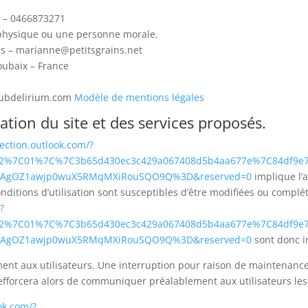
t – 0466873271
 physique ou une personne morale.
ns – marianne@petitsgrains.net
oubaix – France
 Subdelirium.com
Modèle de mentions légales
sation du site et des services proposés.
tection.outlook.com/?
a=02%7C01%7C%7C3b65d430ec3c429a067408d5b4aa677e%7C84df9e
S2ZAgOZ1awjp0wuX5RMqMXiRouSQO9Q%3D&reserved=0
implique l’a
conditions d’utilisation sont susceptibles d’être modifiées ou complé
?
a=02%7C01%7C%7C3b65d430ec3c429a067408d5b4aa677e%7C84df9e
S2ZAgOZ1awjp0wuX5RMqMXiRouSQO9Q%3D&reserved=0
sont donc in
ent aux utilisateurs. Une interruption pour raison de maintenance
forcera alors de communiquer préalablement aux utilisateurs les d
ook.com/?