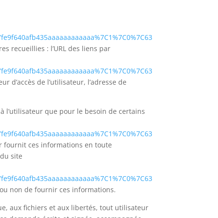
7fe9f640afb435aaaaaaaaaaaa%7C1%7C0%7C63
res recueillies : l’URL des liens par
7fe9f640afb435aaaaaaaaaaaa%7C1%7C0%7C63
eur d’accès de l’utilisateur, l’adresse de
l’utilisateur que pour le besoin de certains
7fe9f640afb435aaaaaaaaaaaa%7C1%7C0%7C63
eur fournit ces informations en toute
 du site
7fe9f640afb435aaaaaaaaaaaa%7C1%7C0%7C63
 ou non de fournir ces informations.
, aux fichiers et aux libertés, tout utilisateur