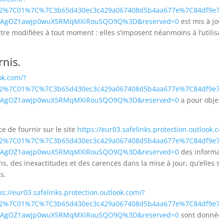
a=02%7C01%7C%7C3b65d430ec3c429a067408d5b4aa677e%7C84df9e
S2ZAgOZ1awjp0wuX5RMqMXiRouSQO9Q%3D&reserved=0
est mis à j
e modifiées à tout moment : elles s’imposent néanmoins à l’utilisat
rnis.
ook.com/?
a=02%7C01%7C%7C3b65d430ec3c429a067408d5b4aa677e%7C84df9e
S2ZAgOZ1awjp0wuX5RMqMXiRouSQO9Q%3D&reserved=0
a pour obje
 de fournir sur le site
https://eur03.safelinks.protection.outlook.
a=02%7C01%7C%7C3b65d430ec3c429a067408d5b4aa677e%7C84df9e
S2ZAgOZ1awjp0wuX5RMqMXiRouSQO9Q%3D&reserved=0
des informat
 des inexactitudes et des carences dans la mise à jour, qu’elles so
s.
ps://eur03.safelinks.protection.outlook.com/?
a=02%7C01%7C%7C3b65d430ec3c429a067408d5b4aa677e%7C84df9e
S2ZAgOZ1awjp0wuX5RMqMXiRouSQO9Q%3D&reserved=0
sont données