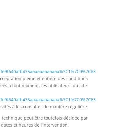
7fe9f640afb435aaaaaaaaaaaa%7C1%7C0%7C63
cceptation pleine et entière des conditions
tées à tout moment, les utilisateurs du site
7fe9f640afb435aaaaaaaaaaaa%7C1%7C0%7C63
vités à les consulter de manière régulière.
 technique peut être toutefois décidée par
ates et heures de l’intervention.