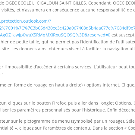
tion de OGEC ECOLE LI CIGALOUN SAINT GILLES. Cependant, OGEC ECO
nsi visités, et n’assumera en conséquence aucune responsabilité de c
s.protection.outlook.com/?
a=02%7C01%7C%7C3b65d430ec3c429a067408d5b4aa677e%7C84df9e
S2ZAgOZ1awjp0wuX5RMqMXiRouSQO9Q%3D&reserved=0
est suscepti
ichier de petite taille, qui ne permet pas l’identification de l’utilis
 site. Les données ainsi obtenues visent à faciliter la navigation ul
er l’impossibilité d’accéder à certains services. L’utilisateur peut 
 :
mme en forme de rouage en haut a droite) / options internet. Clique
ur, cliquez sur le bouton Firefox, puis aller dans l’onglet Options. C
liser les paramètres personnalisés pour l’historique. Enfin décoche
gateur sur le pictogramme de menu (symbolisé par un rouage). Séle
tialité », cliquez sur Paramètres de contenu. Dans la section « Coo