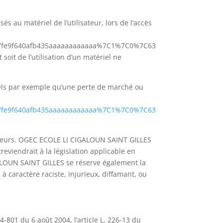
au matériel de l’utilisateur, lors de l’accès
7fe9f640afb435aaaaaaaaaaaa%7C1%7C0%7C63
de l’utilisation d’un matériel ne
ls par exemple qu’une perte de marché ou
7fe9f640afb435aaaaaaaaaaaa%7C1%7C0%7C63
lisateurs. OGEC ECOLE LI CIGALOUN SAINT GILLES
eviendrait à la législation applicable en
GALOUN SAINT GILLES se réserve également la
à caractère raciste, injurieux, diffamant, ou
-801 du 6 août 2004, l’article L. 226-13 du