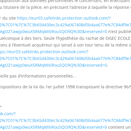
t d’opposition aux données personnelles le concernant, en effectua
u titulaire de la pièce, en précisant l’adresse à laquelle la réponse
r du site
https://eur03.safelinks.protection.outlook.com/?
a=02%7C01%7C%7C3b65d430ec3c429a067408d5b4aa677e%7C84df9e
S2ZAgOZ1awjp0wuX5RMqMXiRouSQO9Q%3D&reserved=0
n’est publié
uelconque à des tiers. Seule l’hypothèse du rachat de OGEC ECOLE
ions à l’éventuel acquéreur qui serait à son tour tenu de la même o
tps://eur03.safelinks.protection.outlook.com/?
a=02%7C01%7C%7C3b65d430ec3c429a067408d5b4aa677e%7C84df9e
S2ZAgOZ1awjp0wuX5RMqMXiRouSQO9Q%3D&reserved=0
.
ueille pas d’informations personnelles. .
positions de la loi du 1er juillet 1998 transposant la directive 96/
.
ook.com/?
a=02%7C01%7C%7C3b65d430ec3c429a067408d5b4aa677e%7C84df9e
S2ZAgOZ1awjp0wuX5RMqMXiRouSQO9Q%3D&reserved=0
contient un