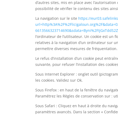
d’autres sites, mis en place avec l’autorisa
possibilité de vérifier le contenu des sites ai
La navigation sur le site
https://eur03.safelink
url=http%3A%2F%2Flicigaloun.org%2F&dat
6613566323714690&sdata=Byni%2FIjGxTdd
l’ordinateur de l’utilisateur. Un cookie est un f
relatives à la navigation d’un ordinateur sur un
permettre diverses mesures de fréquentation.
Le refus d’installation d’un cookie peut entraîn
suivante, pour refuser l’installation des cookies
Sous Internet Explorer : onglet outil (pictogra
les cookies. Validez sur Ok.
Sous Firefox : en haut de la fenêtre du navigate
Paramétrez les Règles de conservation sur : uti
Sous Safari : Cliquez en haut à droite du navi
paramètres avancés. Dans la section « Confiden