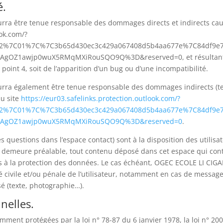
é.
 être tenue responsable des dommages directs et indirects causés 
ook.com/?
a=02%7C01%7C%7C3b65d430ec3c429a067408d5b4aa677e%7C84df9e
OZ1awjp0wuX5RMqMXiRouSQO9Q%3D&reserved=0, et résultant soit 
oint 4, soit de l’apparition d’un bug ou d’une incompatibilité.
ra également être tenue responsable des dommages indirects (te
du site
https://eur03.safelinks.protection.outlook.com/?
a=02%7C01%7C%7C3b65d430ec3c429a067408d5b4aa677e%7C84df9e
S2ZAgOZ1awjp0wuX5RMqMXiRouSQO9Q%3D&reserved=0
.
des questions dans l’espace contact) sont à la disposition des uti
 demeure préalable, tout contenu déposé dans cet espace qui contr
ives à la protection des données. Le cas échéant, OGEC ECOLE LI CI
é civile et/ou pénale de l’utilisateur, notamment en cas de message 
sé (texte, photographie…).
nelles.
ent protégées par la loi n° 78-87 du 6 janvier 1978, la loi n° 2004