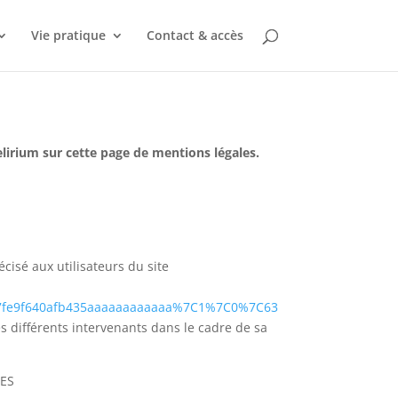
Vie pratique
Contact & accès
delirium sur cette page de mentions légales.
écisé aux utilisateurs du site
7fe9f640afb435aaaaaaaaaaaa%7C1%7C0%7C63
es différents intervenants dans le cadre de sa
LES