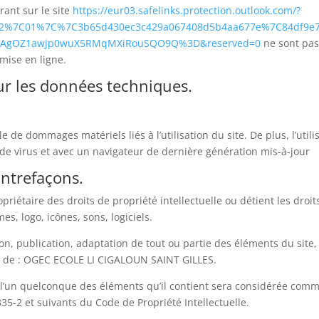
rant sur le site
https://eur03.safelinks.protection.outlook.com/?
a=02%7C01%7C%7C3b65d430ec3c429a067408d5b4aa677e%7C84df9e
S2ZAgOZ1awjp0wuX5RMqMXiRouSQO9Q%3D&reserved=0
ne sont pas
mise en ligne.
sur les données techniques.
 de dommages matériels liés à l’utilisation du site. De plus, l’util
 de virus et avec un navigateur de dernière génération mis-à-jour
ontrefaçons.
étaire des droits de propriété intellectuelle ou détient les droit
s, logo, icônes, sons, logiciels.
on, publication, adaptation de tout ou partie des éléments du site, 
ble de : OGEC ECOLE LI CIGALOUN SAINT GILLES.
 l’un quelconque des éléments qu’il contient sera considérée comm
35-2 et suivants du Code de Propriété Intellectuelle.