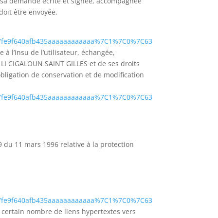
nt sa demande écrite et signée, accompagnée
 doit être envoyée.
7fe9f640afb435aaaaaaaaaaaa%7C1%7C0%7C63
e à l’insu de l’utilisateur, échangée,
 LI CIGALOUN SAINT GILLES et de ses droits
bligation de conservation et de modification
7fe9f640afb435aaaaaaaaaaaa%7C1%7C0%7C63
9 du 11 mars 1996 relative à la protection
7fe9f640afb435aaaaaaaaaaaa%7C1%7C0%7C63
 certain nombre de liens hypertextes vers