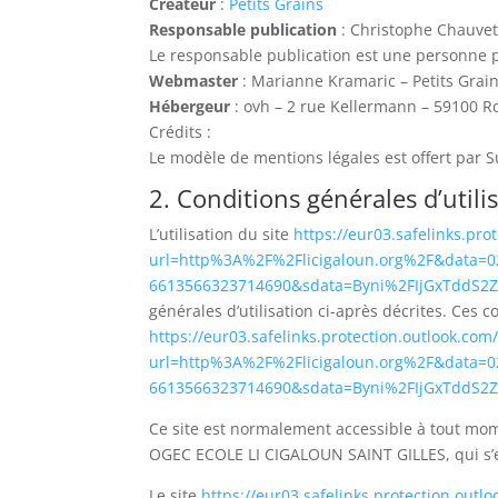
Créateur
:
Petits Grains
Responsable publication
: Christophe Chauve
Le responsable publication est une personne
Webmaster
: Marianne Kramaric – Petits Grai
Hébergeur
: ovh – 2 rue Kellermann – 59100 R
Crédits :
Le modèle de mentions légales est offert par
2. Conditions générales d’utili
L’utilisation du site
https://eur03.safelinks.pro
url=http%3A%2F%2Flicigaloun.org%2F&dat
6613566323714690&sdata=Byni%2FIjGxTdd
générales d’utilisation ci-après décrites. Ces 
https://eur03.safelinks.protection.outlook.com/
url=http%3A%2F%2Flicigaloun.org%2F&dat
6613566323714690&sdata=Byni%2FIjGxTdd
Ce site est normalement accessible à tout mom
OGEC ECOLE LI CIGALOUN SAINT GILLES, qui s’ef
Le site
https://eur03.safelinks.protection.outl