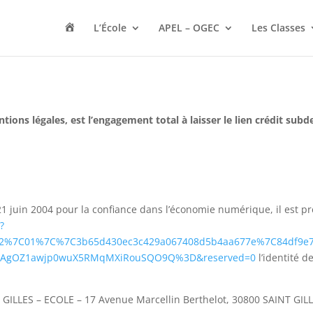
A
L’École
APEL – OGEC
Les Classes
c
c
u
e
i
l
ntions légales, est l’engagement total à laisser le lien crédit sub
 21 juin 2004 pour la confiance dans l’économie numérique, il est pr
?
a=02%7C01%7C%7C3b65d430ec3c429a067408d5b4aa677e%7C84df9e
S2ZAgOZ1awjp0wuX5RMqMXiRouSQO9Q%3D&reserved=0
l’identité d
ILLES – ECOLE – 17 Avenue Marcellin Berthelot, 30800 SAINT GIL