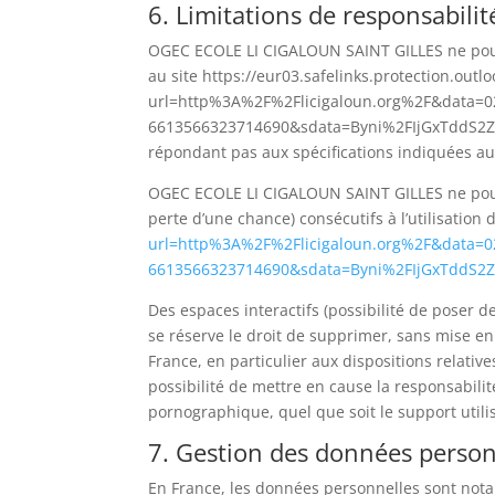
6. Limitations de responsabilit
OGEC ECOLE LI CIGALOUN SAINT GILLES ne pourra
au site https://eur03.safelinks.protection.outl
url=http%3A%2F%2Flicigaloun.org%2F&dat
6613566323714690&sdata=Byni%2FIjGxTddS2ZAg
répondant pas aux spécifications indiquées au p
OGEC ECOLE LI CIGALOUN SAINT GILLES ne pour
perte d’une chance) consécutifs à l’utilisation 
url=http%3A%2F%2Flicigaloun.org%2F&dat
6613566323714690&sdata=Byni%2FIjGxTdd
Des espaces interactifs (possibilité de poser 
se réserve le droit de supprimer, sans mise en
France, en particulier aux dispositions relat
possibilité de mettre en cause la responsabilit
pornographique, quel que soit le support utili
7. Gestion des données person
En France, les données personnelles sont notamm