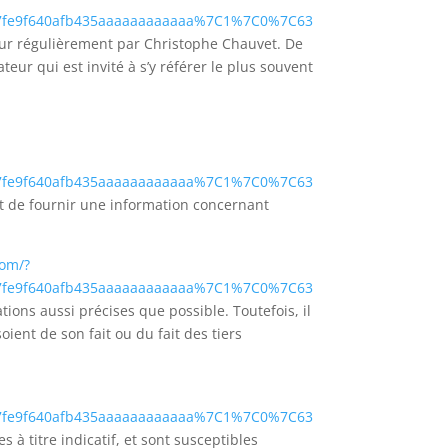
7fe9f640afb435aaaaaaaaaaaa%7C1%7C0%7C63
our régulièrement par Christophe Chauvet. De
eur qui est invité à s’y référer le plus souvent
7fe9f640afb435aaaaaaaaaaaa%7C1%7C0%7C63
t de fournir une information concernant
com/?
7fe9f640afb435aaaaaaaaaaaa%7C1%7C0%7C63
ions aussi précises que possible. Toutefois, il
ient de son fait ou du fait des tiers
7fe9f640afb435aaaaaaaaaaaa%7C1%7C0%7C63
 à titre indicatif, et sont susceptibles