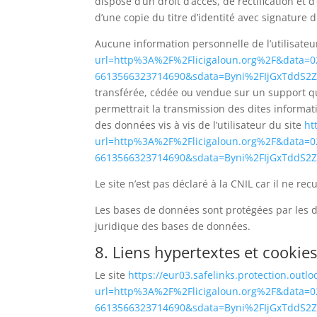
dispose d’un droit d’accès, de rectification e
d’une copie du titre d’identité avec signature d
Aucune information personnelle de l’utilisateu
url=http%3A%2F%2Flicigaloun.org%2F&dat
6613566323714690&sdata=Byni%2FIjGxTdd
transférée, cédée ou vendue sur un support q
permettrait la transmission des dites informat
des données vis à vis de l’utilisateur du site
ht
url=http%3A%2F%2Flicigaloun.org%2F&dat
6613566323714690&sdata=Byni%2FIjGxTdd
Le site n’est pas déclaré à la CNIL car il ne rec
Les bases de données sont protégées par les dis
juridique des bases de données.
8. Liens hypertextes et cookies
Le site
https://eur03.safelinks.protection.outl
url=http%3A%2F%2Flicigaloun.org%2F&dat
6613566323714690&sdata=Byni%2FIjGxTdd